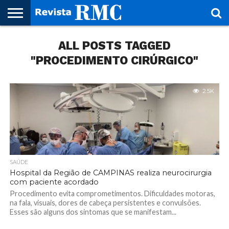
HOME
ALL POSTS TAGGED
REVISTA
PROJETO
RMC – 20
ARTE &
NOTÍCIAS
EDIÇÕES
PARCEIROS
FAÇA
FALE
RMC
CULTURAL
CIDADES
CULTURA
CORPORATIVAS
ANTERIORES
O
CONOSCO
SEU
"PROCEDIMENTO CIRÚRGICO"
SITE!
2.5K
SAÚDE
Hospital da Região de CAMPINAS realiza neurocirurgia
com paciente acordado
Procedimento evita comprometimentos. Dificuldades motoras,
na fala, visuais, dores de cabeça persistentes e convulsões.
Esses são alguns dos sintomas que se manifestam...