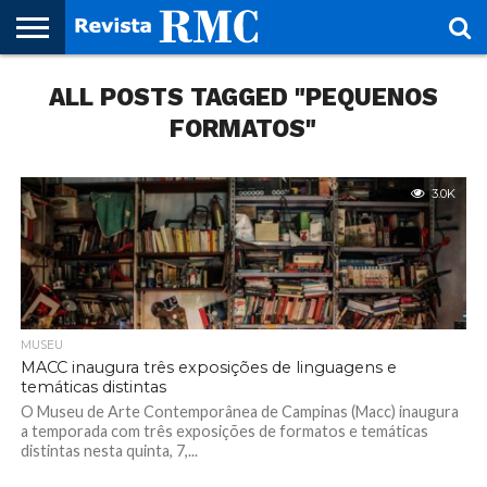
HOME
ALL POSTS TAGGED "PEQUENOS
REVISTA
PROJETO
RMC – 20
ARTE &
NOTÍCIAS
EDIÇÕES
PARCEIROS
FAÇA
FALE
RMC
CULTURAL
CIDADES
CULTURA
CORPORATIVAS
ANTERIORES
O
CONOSCO
SEU
FORMATOS"
SITE!
3.0K
MUSEU
MACC inaugura três exposições de linguagens e
temáticas distintas
O Museu de Arte Contemporânea de Campinas (Macc) inaugura
a temporada com três exposições de formatos e temáticas
distintas nesta quinta, 7,...