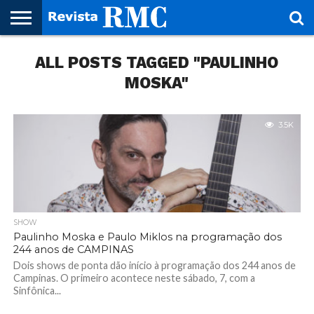
HOME
ALL POSTS TAGGED "PAULINHO
REVISTA
PROJETO
RMC – 20
ARTE &
NOTÍCIAS
EDIÇÕES
PARCEIROS
FAÇA
FALE
RMC
CULTURAL
CIDADES
CULTURA
CORPORATIVAS
ANTERIORES
O
CONOSCO
SEU
MOSKA"
SITE!
3.5K
SHOW
Paulinho Moska e Paulo Miklos na programação dos
244 anos de CAMPINAS
Dois shows de ponta dão início à programação dos 244 anos de
Campinas. O primeiro acontece neste sábado, 7, com a
Sinfônica...