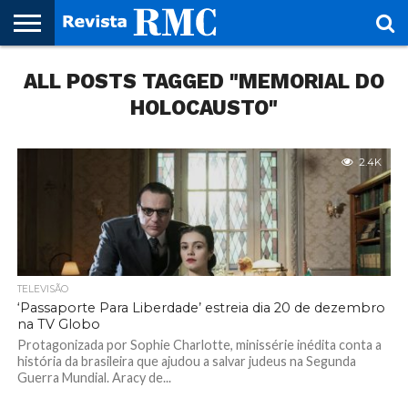
HOME
ALL POSTS TAGGED "MEMORIAL DO
REVISTA
PROJETO
RMC – 20
ARTE &
NOTÍCIAS
EDIÇÕES
PARCEIROS
FAÇA
FALE
RMC
CULTURAL
CIDADES
CULTURA
CORPORATIVAS
ANTERIORES
O
CONOSCO
SEU
HOLOCAUSTO"
SITE!
2.4K
TELEVISÃO
‘Passaporte Para Liberdade’ estreia dia 20 de dezembro
na TV Globo
Protagonizada por Sophie Charlotte, minissérie inédita conta a
história da brasileira que ajudou a salvar judeus na Segunda
Guerra Mundial. Aracy de...