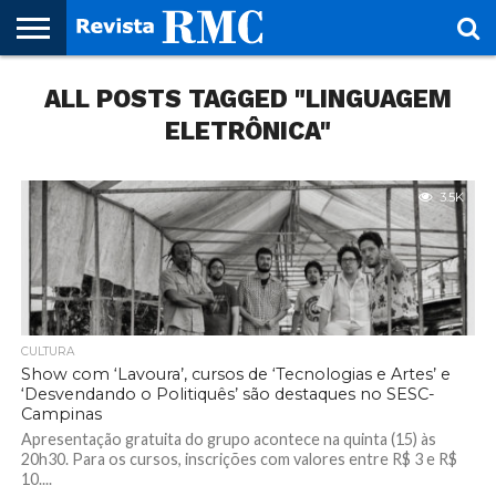
HOME
ALL POSTS TAGGED "LINGUAGEM
REVISTA
PROJETO
RMC – 20
ARTE &
NOTÍCIAS
EDIÇÕES
PARCEIROS
FAÇA
FALE
RMC
CULTURAL
CIDADES
CULTURA
CORPORATIVAS
ANTERIORES
O
CONOSCO
SEU
ELETRÔNICA"
SITE!
3.5K
CULTURA
Show com ‘Lavoura’, cursos de ‘Tecnologias e Artes’ e
‘Desvendando o Politiquês’ são destaques no SESC-
Campinas
Apresentação gratuita do grupo acontece na quinta (15) às
20h30. Para os cursos, inscrições com valores entre R$ 3 e R$
10....