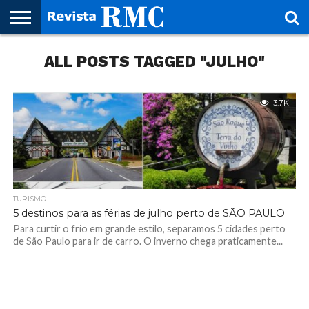
HOME
ALL POSTS TAGGED "JULHO"
REVISTA
PROJETO
RMC – 20
ARTE &
NOTÍCIAS
EDIÇÕES
PARCEIROS
FAÇA
FALE
RMC
CULTURAL
CIDADES
CULTURA
CORPORATIVAS
ANTERIORES
O
CONOSCO
SEU
SITE!
3.7K
TURISMO
5 destinos para as férias de julho perto de SÃO PAULO
Para curtir o frio em grande estilo, separamos 5 cidades perto
de São Paulo para ir de carro. O inverno chega praticamente...