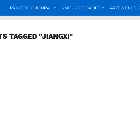
C
PROJETO CULTURAL
RMC – 20 CIDADES
ARTE & CULTU
TS TAGGED "JIANGXI"