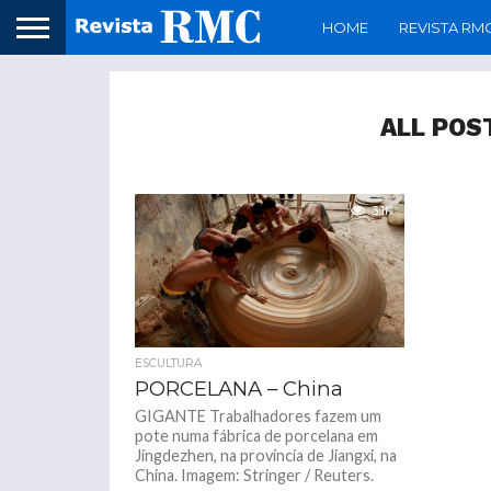
HOME
REVISTA RM
ALL POS
3.1K
ESCULTURA
PORCELANA – China
GIGANTE Trabalhadores fazem um
pote numa fábrica de porcelana em
Jingdezhen, na província de Jiangxi, na
China. Imagem: Stringer / Reuters.