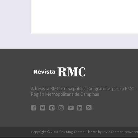
A Revista RMC é uma publicação gratuita, para a RMC –
Região Metropolitana de Campinas
Copyright © 2015 Flex Mag Theme. Theme by MVP Themes, powere