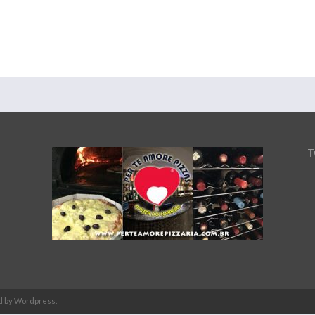
T
d by Wordpress.