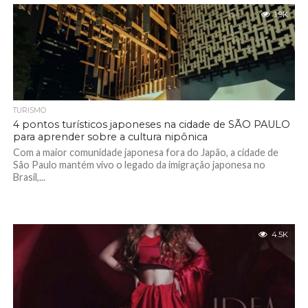
1.9K
TURISMO
4 pontos turísticos japoneses na cidade de SÃO PAULO
para aprender sobre a cultura nipônica
Com a maior comunidade japonesa fora do Japão, a cidade de
São Paulo mantém vivo o legado da imigração japonesa no
Brasil,...
4.5K