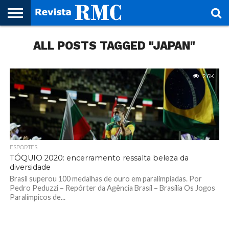
HOME
ALL POSTS TAGGED "JAPAN"
REVISTA
PROJETO
RMC – 20
ARTE &
NOTÍCIAS
EDIÇÕES
PARCEIROS
FAÇA
FALE
RMC
CULTURAL
CIDADES
CULTURA
CORPORATIVAS
ANTERIORES
O
CONOSCO
SEU
SITE!
2.6K
ESPORTES
TÓQUIO 2020: encerramento ressalta beleza da
diversidade
Brasil superou 100 medalhas de ouro em paralimpíadas. Por
Pedro Peduzzi – Repórter da Agência Brasil – Brasília Os Jogos
Paralímpicos de...