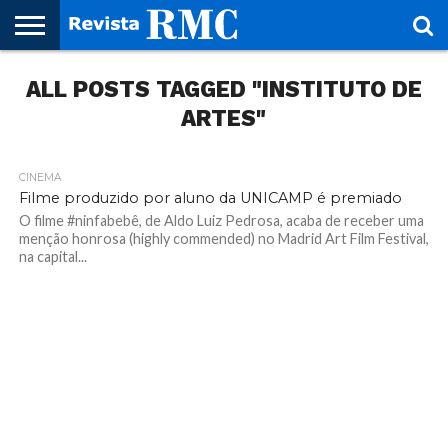
HOME
ALL POSTS TAGGED "INSTITUTO DE
REVISTA
PROJETO
RMC – 20
ARTE &
NOTÍCIAS
EDIÇÕES
PARCEIROS
FAÇA
FALE
RMC
CULTURAL
CIDADES
CULTURA
CORPORATIVAS
ANTERIORES
O
CONOSCO
SEU
ARTES"
SITE!
CINEMA
3.6K
Filme produzido por aluno da UNICAMP é premiado
O filme #ninfabebê, de Aldo Luiz Pedrosa, acaba de receber uma
menção honrosa (highly commended) no Madrid Art Film Festival,
na capital...