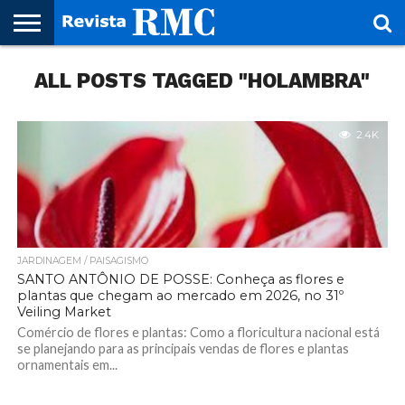
HOME
ALL POSTS TAGGED "HOLAMBRA"
REVISTA
PROJETO
RMC – 20
ARTE &
NOTÍCIAS
EDIÇÕES
PARCEIROS
FAÇA
FALE
RMC
CULTURAL
CIDADES
CULTURA
CORPORATIVAS
ANTERIORES
O
CONOSCO
SEU
SITE!
2.4K
JARDINAGEM / PAISAGISMO
SANTO ANTÔNIO DE POSSE: Conheça as flores e
plantas que chegam ao mercado em 2026, no 31º
Veiling Market
Comércio de flores e plantas: Como a floricultura nacional está
se planejando para as principais vendas de flores e plantas
ornamentais em...