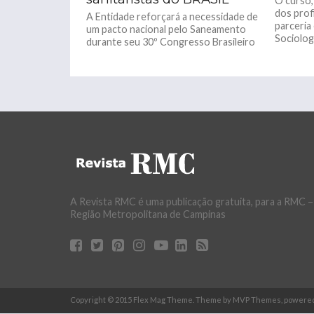
O curso,
dos profi
A Entidade reforçará a necessidade de
parceria
um pacto nacional pelo Saneamento
Sociologi
durante seu 30º Congresso Brasileiro
de Engenharia Sanitária e Ambiental,
que...
A Revista RMC é uma publicação gratuita, para a RMC –
Região Metropolitana de Campinas
Copyright © 2015 Flex Mag Theme. Theme by MVP Themes, powere