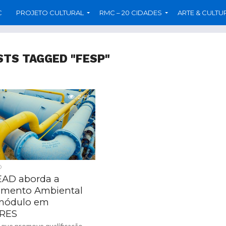
C
PROJETO CULTURAL
RMC – 20 CIDADES
ARTE & CULTU
STS TAGGED "FESP"
2.4K
O
AD aborda a
mento Ambiental
módulo em
RES