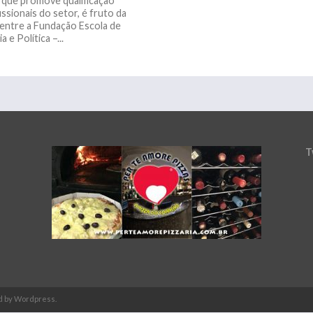
 que promove qualificação
ssionais do setor, é fruto da
 entre a Fundação Escola de
a e Política –...
T
d by Wordpress.