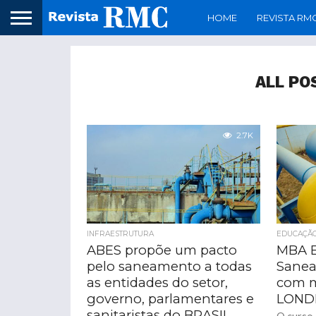
HOME
REVISTA RM
ALL PO
2.7K
INFRAESTRUTURA
EDUCAÇÃ
ABES propõe um pacto
MBA E
pelo saneamento a todas
Sanea
as entidades do setor,
com 
governo, parlamentares e
LOND
sanitaristas do BRASIL