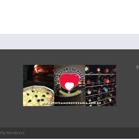
T
d by Wordpress.