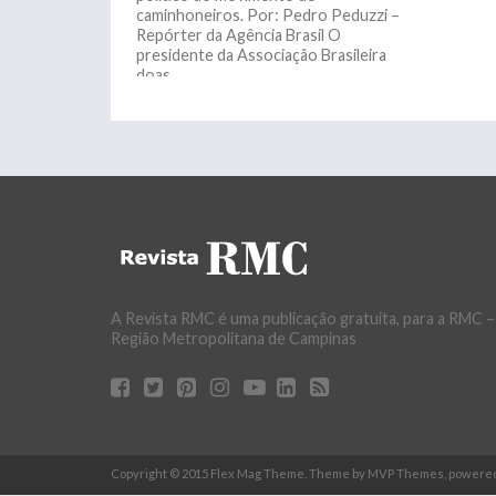
caminhoneiros. Por: Pedro Peduzzi –
Repórter da Agência Brasil O
presidente da Associação Brasileira
doas...
A Revista RMC é uma publicação gratuita, para a RMC –
Região Metropolitana de Campinas
Copyright © 2015 Flex Mag Theme. Theme by MVP Themes, powere