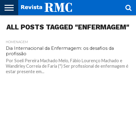
HOME
ALL POSTS TAGGED "ENFERMAGEM"
REVISTA
PROJETO
RMC – 20
ARTE &
NOTÍCIAS
EDIÇÕES
PARCEIROS
FAÇA
FALE
RMC
CULTURAL
CIDADES
CULTURA
CORPORATIVAS
ANTERIORES
O
CONOSCO
SEU
SITE!
HOMENAGEM
Dia Internacional da Enfermagem: os desafios da
profissão
Por Soeli Pereira Machado Melo, Fábio Lourenço Machado e
Wandirley Correia de Faria (*) Ser profissional de enfermagem é
estar presente em...