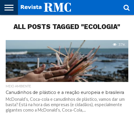
HOME
ALL POSTS TAGGED "ECOLOGIA"
REVISTA
PROJETO
RMC – 20
ARTE &
NOTÍCIAS
EDIÇÕES
PARCEIROS
FAÇA
FALE
RMC
CULTURAL
CIDADES
CULTURA
CORPORATIVAS
ANTERIORES
O
CONOSCO
SEU
SITE!
3.7K
MEIO AMBIENTE
Canudinhos de plástico e a reação europeia e brasileira
McDonald’s, Coca-cola e canudinhos de plástico, vamos dar um
basta? Está na hora das empresas (e cidadãos), especialmente
gigantes como a McDonald’s, Coca-Cola,...