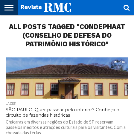
HOME
ALL POSTS TAGGED "CONDEPHAAT
REVISTA
PROJETO
RMC – 20
ARTE &
NOTÍCIAS
EDIÇÕES
PARCEIROS
FAÇA
FALE
RMC
CULTURAL
CIDADES
CULTURA
CORPORATIVAS
ANTERIORES
O
CONOSCO
SEU
(CONSELHO DE DEFESA DO
SITE!
PATRIMÔNIO HISTÓRICO"
3.1K
LAZER
SÃO PAULO: Quer passear pelo interior? Conheça o
circuito de fazendas históricas
Chácaras em diversas regiões do Estado de SP reservam
passeios inéditos e atrações culturais para os visitantes. Com a
chegada das férias...