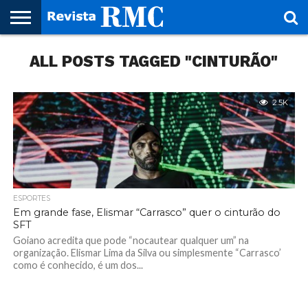
HOME
ALL POSTS TAGGED "CINTURÃO"
REVISTA
PROJETO
RMC – 20
ARTE &
NOTÍCIAS
EDIÇÕES
PARCEIROS
FAÇA
FALE
RMC
CULTURAL
CIDADES
CULTURA
CORPORATIVAS
ANTERIORES
O
CONOSCO
SEU
SITE!
2.5K
ESPORTES
Em grande fase, Elismar “Carrasco” quer o cinturão do
SFT
Goiano acredita que pode “nocautear qualquer um” na
organização. Elismar Lima da Silva ou simplesmente “Carrasco’
como é conhecido, é um dos...