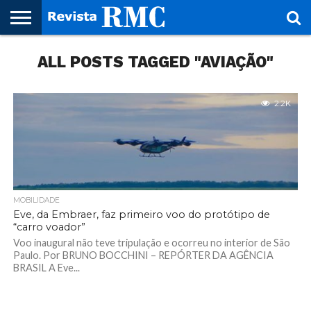
HOME
ALL POSTS TAGGED "AVIAÇÃO"
REVISTA
PROJETO
RMC – 20
ARTE &
NOTÍCIAS
EDIÇÕES
PARCEIROS
FAÇA
FALE
RMC
CULTURAL
CIDADES
CULTURA
CORPORATIVAS
ANTERIORES
O
CONOSCO
SEU
SITE!
2.2K
MOBILIDADE
Eve, da Embraer, faz primeiro voo do protótipo de
“carro voador”
Voo inaugural não teve tripulação e ocorreu no interior de São
Paulo. Por BRUNO BOCCHINI – REPÓRTER DA AGÊNCIA
BRASIL A Eve...