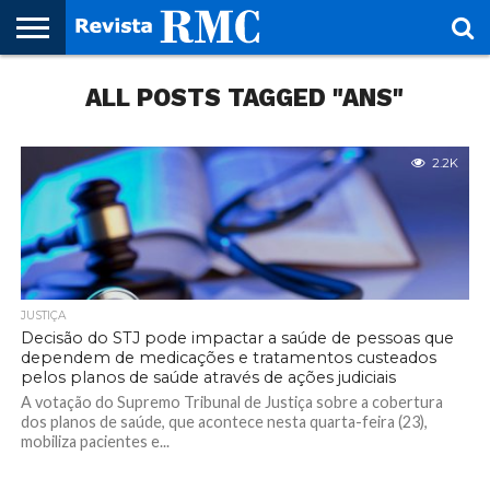
HOME
ALL POSTS TAGGED "ANS"
REVISTA
PROJETO
RMC – 20
ARTE &
NOTÍCIAS
EDIÇÕES
PARCEIROS
FAÇA
FALE
RMC
CULTURAL
CIDADES
CULTURA
CORPORATIVAS
ANTERIORES
O
CONOSCO
SEU
SITE!
2.2K
JUSTIÇA
Decisão do STJ pode impactar a saúde de pessoas que
dependem de medicações e tratamentos custeados
pelos planos de saúde através de ações judiciais
A votação do Supremo Tribunal de Justiça sobre a cobertura
dos planos de saúde, que acontece nesta quarta-feira (23),
mobiliza pacientes e...