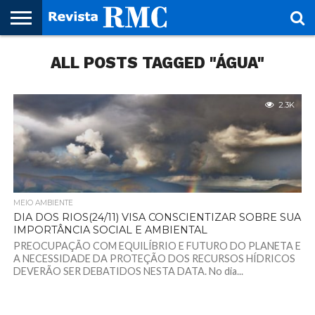
HOME
ALL POSTS TAGGED "ÁGUA"
REVISTA
PROJETO
RMC – 20
ARTE &
NOTÍCIAS
EDIÇÕES
PARCEIROS
FAÇA
FALE
RMC
CULTURAL
CIDADES
CULTURA
CORPORATIVAS
ANTERIORES
O
CONOSCO
SEU
SITE!
2.3K
MEIO AMBIENTE
DIA DOS RIOS(24/11) VISA CONSCIENTIZAR SOBRE SUA
IMPORTÂNCIA SOCIAL E AMBIENTAL
PREOCUPAÇÃO COM EQUILÍBRIO E FUTURO DO PLANETA E
A NECESSIDADE DA PROTEÇÃO DOS RECURSOS HÍDRICOS
DEVERÃO SER DEBATIDOS NESTA DATA. No dia...