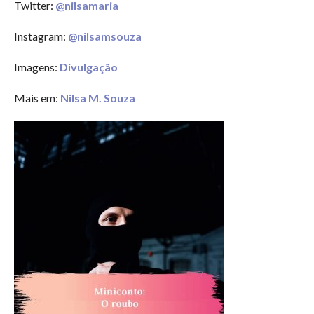
Twitter:
@nilsamaria
Instagram:
@nilsamsouza
Imagens:
Divulgação
Mais em:
Nilsa M. Souza