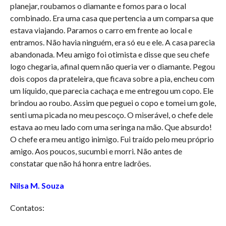
planejar, roubamos o diamante e fomos para o local
combinado. Era uma casa que pertencia a um comparsa que
estava viajando. Paramos o carro em frente ao local e
entramos. Não havia ninguém, era só eu e ele. A casa parecia
abandonada. Meu amigo foi otimista e disse que seu chefe
logo chegaria, afinal quem não queria ver o diamante. Pegou
dois copos da prateleira, que ficava sobre a pia, encheu com
um líquido, que parecia cachaça e me entregou um copo. Ele
brindou ao roubo. Assim que peguei o copo e tomei um gole,
senti uma picada no meu pescoço. O miserável, o chefe dele
estava ao meu lado com uma seringa na mão. Que absurdo!
O chefe era meu antigo inimigo. Fui traído pelo meu próprio
amigo. Aos poucos, sucumbi e morri. Não antes de
constatar que não há honra entre ladrões.
Nilsa M. Souza
Contatos: