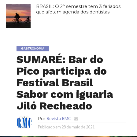
BRASIL: O 2° semestre tem 3 feriados
que afetam agenda dos dentistas
GASTRONOMIA
SUMARÉ: Bar do
Pico participa do
Festival Brasil
Sabor com iguaria
Jiló Recheado
Por
Revista RMC
Publicado em
28 de maio de 2021