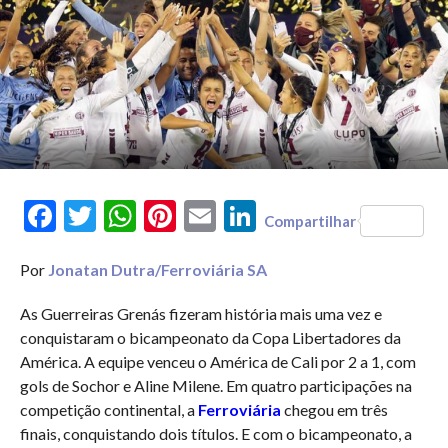
Facebook
Twitter
WhatsApp
Pinterest
Email
LinkedIn
Compartilhar
Por
Jonatan Dutra/Ferroviária SA
As Guerreiras Grenás fizeram história mais uma vez e
conquistaram o bicampeonato da Copa Libertadores da
América. A equipe venceu o América de Cali por 2 a 1, com
gols de Sochor e Aline Milene. Em quatro participações na
competição continental, a
Ferroviária
chegou em três
finais, conquistando dois títulos. E com o bicampeonato, a