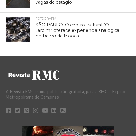
vagas de estágio
FOTOGRAFIA
SÃO PAULO: O centro cultural “O
Jardim” oferece experiência analógica
no bairro da Mooca
A Revista RMC é uma publicação gratuita, para a RMC – Região
Metropolitana de Campinas