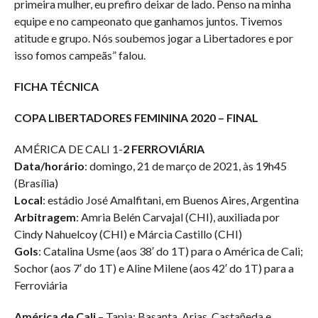
primeira mulher, eu prefiro deixar de lado. Penso na minha
equipe e no campeonato que ganhamos juntos. Tivemos
atitude e grupo. Nós soubemos jogar a Libertadores e por
isso fomos campeãs” falou.
FICHA TÉCNICA
COPA LIBERTADORES FEMININA 2020 – FINAL
AMÉRICA DE CALI 1-
2 FERROVIÁRIA
Data/horário
: domingo, 21 de março de 2021, às 19h45
(Brasília)
Local
: estádio José Amalfitani, em Buenos Aires, Argentina
Arbitragem
: Amria Belén Carvajal (CHI), auxiliada por
Cindy Nahuelcoy (CHI) e Márcia Castillo (CHI)
Gols
: Catalina Usme (aos 38′ do 1T) para o América de Cali;
Sochor (aos 7′ do 1T) e Aline Milene (aos 42′ do 1T) para a
Ferroviária
América de Cali
– Tapia; Basanta, Arias, Castañeda e