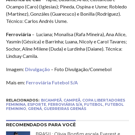
Ocampo (Caro) (Iglesias); Pineda, Ospina e Usme; Robledo
(Martínez), Gonzáles (Guarecuco) e Bonilla (Rodríguez).
Técnico: Carlos Andrés Usme.
Ferroviária
– Luciana; Monalisa (Rafa Mineira), Ana Alice,
Yasmin (Géssica) e Barrinha; Luana, Nicoly e Carol Tavares;
Sochor, Aline Milene (Duda) e Lurdinha (Daiane). Técnica:
Lindsay Camila.
Imagem:
Divulgação
– Foto Divulgação/Conmebol
Mais em:
Ferroviária Futebol S/A
RELACIONADOS:
BICAMPEÃ
,
CAMPEÃ
,
COPA LIBERTADORES
FEMININA
,
ESPORTE
,
FERROVIÁRIA S/A
,
FUTEBOL
,
FUTEBOL
FEMININO
,
GRENÁ
,
GUERREIRAS GRENÁS
RECOMENDADOS PARA VOCÊ
BRASIL: Olivia Bonfim escala Everest e