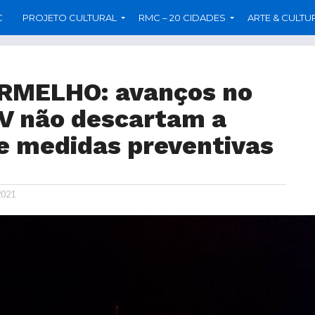
C
PROJETO CULTURAL
RMC – 20 CIDADES
ARTE & CULTU
MELHO: avanços no
V não descartam a
e medidas preventivas
2021