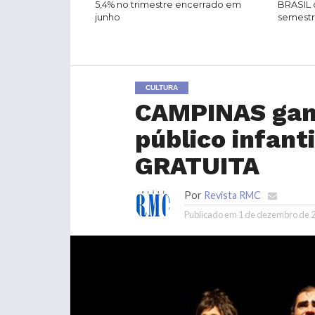
5,4% no trimestre encerrado em
BRASIL 
junho
semest
CULTURA
CAMPINAS gan
público infan
GRATUITA
Por
Revista RMC
Publicado em
1 de dezembro de 