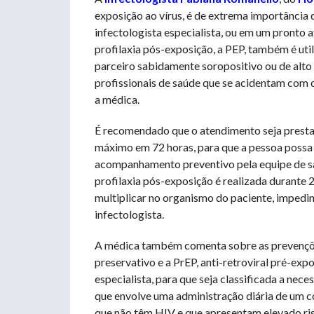
exposição ao vírus, é de extrema importânci
infectologista especialista, ou em um pronto 
profilaxia pós-exposição, a PEP, também é ut
parceiro sabidamente soropositivo ou de alto
profissionais de saúde que se acidentam com o
a médica.
É recomendado que o atendimento seja prestad
máximo em 72 horas, para que a pessoa possa 
acompanhamento preventivo pela equipe de sa
profilaxia pós-exposição é realizada durante 2
multiplicar no organismo do paciente, impedi
infectologista.
A médica também comenta sobre as prevençõe
preservativo e a PrEP, anti-retroviral pré-exp
especialista, para que seja classificada a ne
que envolve uma administração diária de um c
que não têm HIV e que apresentam elevado ris