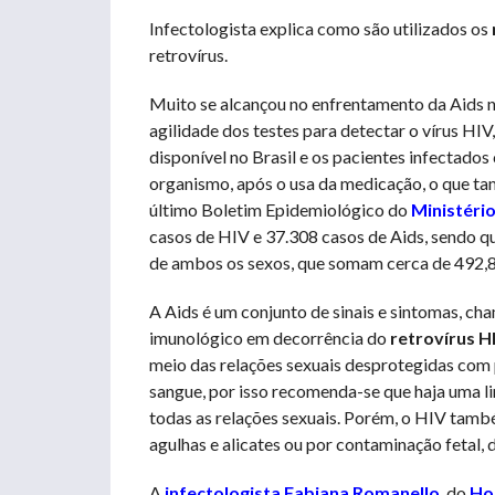
Infectologista explica como são utilizados os
retrovírus.
Muito se alcançou no enfrentamento da Aids n
agilidade dos testes para detectar o vírus HIV
disponível no Brasil e os pacientes infectado
organismo, após o usa da medicação, o que ta
último Boletim Epidemiológico do
Ministéri
casos de HIV e 37.308 casos de Aids, sendo q
de ambos os sexos, que somam cerca de 492,8 
A Aids é um conjunto de sinais e sintomas, c
imunológico em decorrência do
retrovírus H
meio das relações sexuais desprotegidas com p
sangue, por isso recomenda-se que haja uma li
todas as relações sexuais. Porém, o HIV tamb
agulhas e alicates ou por contaminação fetal, 
A
infectologista Fabiana Romanello
, do
Ho