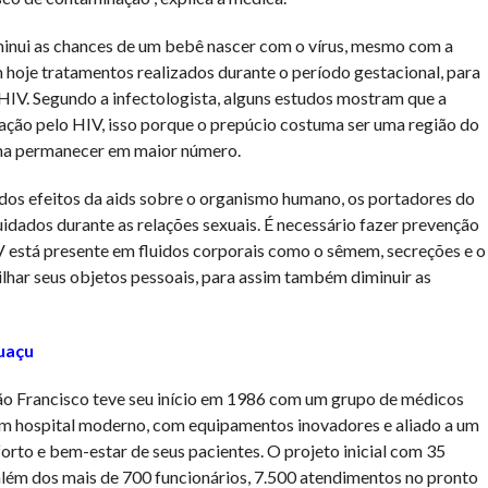
iminui as chances de um bebê nascer com o vírus, mesmo com a
m hoje tratamentos realizados durante o período gestacional, para
 HIV. Segundo a infectologista, alguns estudos mostram que a
nação pelo HIV, isso porque o prepúcio costuma ser uma região do
uma permanecer em maior número.
dos efeitos da aids sobre o organismo humano, os portadores do
idados durante as relações sexuais. É necessário fazer prevenção
V está presente em fluidos corporais como o sêmem, secreções e o
ilhar seus objetos pessoais, para assim também diminuir as
uaçu
São Francisco teve seu início em 1986 com um grupo de médicos
um hospital moderno, com equipamentos inovadores e aliado a um
rto e bem-estar de seus pacientes. O projeto inicial com 35
lém dos mais de 700 funcionários, 7.500 atendimentos no pronto