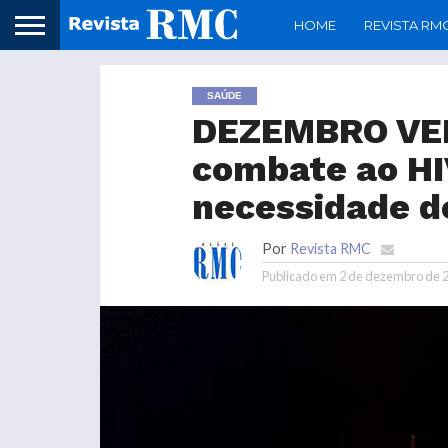
HOME
REVISTA RM
SAÚDE
DEZEMBRO VER
combate ao HI
necessidade d
Por
Revista RMC
Publicado em
2 de dezembro de 