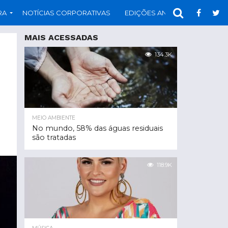
RA
NOTÍCIAS CORPORATIVAS
EDIÇÕES ANTERIORES
PAR
MAIS ACESSADAS
134.3K
MEIO AMBIENTE
No mundo, 58% das águas residuais
são tratadas
118.9K