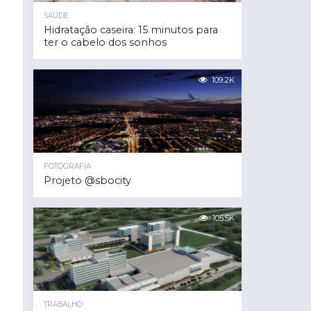
SAÚDE
Hidratação caseira: 15 minutos para
ter o cabelo dos sonhos
109.2K
FOTOGRAFIA
Projeto @sbocity
105.5K
TRABALHO