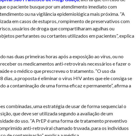
a que o paciente busque por um atendimento imediato com
atendimento ou na vigilância epidemiológica mais próxima. “A
ilizada em casos de estupros, rompimento de preservativos com
 risco, usuários de droga que compartilharam agulhas ou
bjetos perfurantes ou cortantes utilizados em pacientes”, explica
o nas duas primeiras horas após a exposição ao vírus, ou no
receber os medicamentos anti-retrovirais necessários e fazer o
úde e o médico que prescreveu o tratamento. “O uso da
8 dias, a proposta é eliminar o vírus HIV antes que ele consiga se
ndo a contaminação de uma forma eficaz e permanente”, afirma a
s combinadas, uma estratégia de usar de forma sequencial o
osição, que deve ser utilizada segundo a avaliação de um
cessidade do uso. “A PrEP é uma forma de tratamento preventivo
omprimido anti-retroviral chamado truvada, para os indivíduos
co de contaminação”, explica a médica.