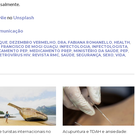
nsalmente.
Nie
no
Unsplash
municação
QUE
,
DEZEMBRO VERMELHO
,
DRA. FABIANA ROMANELLO
,
HEALTH
,
 FRANCISCO DE MOGI GUAÇU
,
INFECTOLOGIA
,
INFECTOLOGISTA
,
CAMENTO PEP
,
MEDICAMENTO PREP
,
MINISTÉRIO DA SAÚDE
,
PEP
,
ETROVÍRUS HIV
,
REVISTA RMC
,
SAÚDE
,
SEGURANÇA
,
SEXO
,
VIDA
,
 turistas internacionais no
Acupuntura e TDAH e ansiedade: