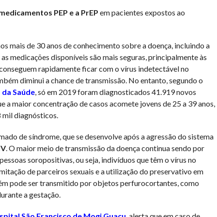
medicamentos PEP e a PrEP
em pacientes expostos ao
os mais de 30 anos de conhecimento sobre a doença, incluindo a
, as medicações disponíveis são mais seguras, principalmente às
s conseguem rapidamente ficar com o vírus indetectável no
mbém diminui a chance de transmissão. No entanto, segundo o
o da Saúde
, só em 2019 foram diagnosticados 41.919 novos
ue a maior concentração de casos acomete jovens de 25 a 39 anos,
mil diagnósticos.
hamado de síndrome, que se desenvolve após a agressão do sistema
IV
. O maior meio de transmissão da doença continua sendo por
essoas soropositivas, ou seja, indivíduos que têm o vírus no
mitação de parceiros sexuais e a utilização do preservativo em
ém pode ser transmitido por objetos perfurocortantes, como
durante a gestação.
spital São Francisco de Mogi Guaçu
, alerta que em caso de