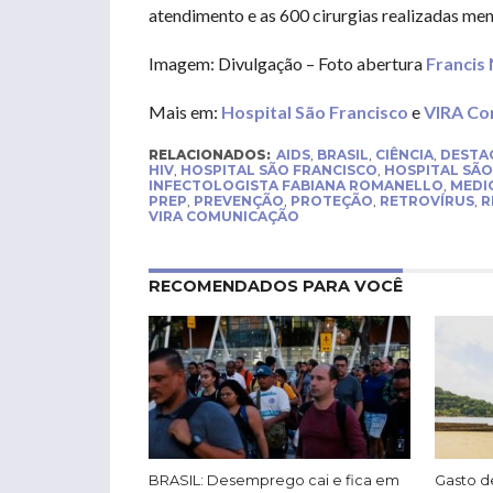
atendimento e as 600 cirurgias realizadas me
Imagem: Divulgação – Foto abertura
Francis 
Mais em:
Hospital São Francisco
e
VIRA Co
RELACIONADOS:
AIDS
,
BRASIL
,
CIÊNCIA
,
DESTA
HIV
,
HOSPITAL SÃO FRANCISCO
,
HOSPITAL SÃO
INFECTOLOGISTA FABIANA ROMANELLO
,
MEDI
PREP
,
PREVENÇÃO
,
PROTEÇÃO
,
RETROVÍRUS
,
R
VIRA COMUNICAÇÃO
RECOMENDADOS PARA VOCÊ
BRASIL: Desemprego cai e fica em
Gasto de