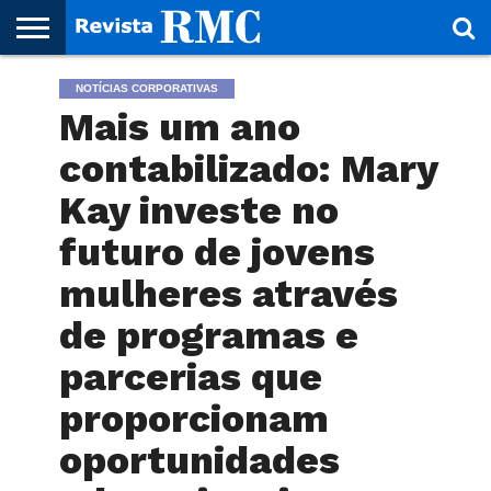
HOME
NOTÍCIAS CORPORATIVAS
REVISTA
PROJETO
RMC – 20
ARTE &
NOTÍCIAS
EDIÇÕES
PARCEIROS
FAÇA
FALE
RMC
CULTURAL
CIDADES
CULTURA
CORPORATIVAS
ANTERIORES
O
CONOSCO
Mais um ano
SEU
SITE!
contabilizado: Mary
Kay investe no
futuro de jovens
mulheres através
de programas e
parcerias que
proporcionam
oportunidades