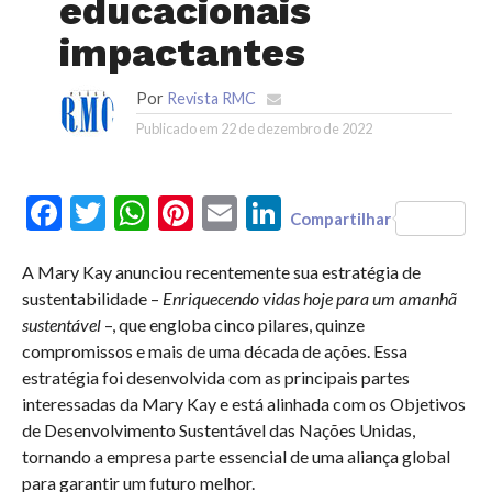
educacionais
impactantes
Por
Revista RMC
Publicado em
22 de dezembro de 2022
Facebook
Twitter
WhatsApp
Pinterest
Email
LinkedIn
Compartilhar
A Mary Kay anunciou recentemente sua estratégia de
sustentabilidade –
Enriquecendo vidas hoje para um amanhã
sustentável ­
–, que engloba cinco pilares, quinze
compromissos e mais de uma década de ações. Essa
estratégia foi desenvolvida com as principais partes
interessadas da Mary Kay e está alinhada com os Objetivos
de Desenvolvimento Sustentável das Nações Unidas,
tornando a empresa parte essencial de uma aliança global
para garantir um futuro melhor.