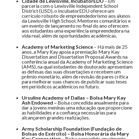
Cidade de Lewisville, IncubatorEDU
– Em
parceria com o Lewisville Independent School
District (LISD), o IncubatorEDU oferece um
currículo robusto de empreendedorismo aos alunos
da Lewisville High School. Mentores comunitários e
um evento de lançamento no final do ano oferecem
aos estudantes uma experiência empreendedora na
vida real, além de oportunidades acadêmicas.
Academy of Marketing Science
– Há mais de 25
anos, a Mary Kay apoia a premiação Mary Kay
Dissertation and Dissertation Proposal Awards na
conferência anual da Academy of Marketing Science
(AMS), na qual estudantes de doutorado apresentam
as defesas das suas dissertações e recebem um
prêmio monetário, além de revisão de pares crítica
para melhorar suas chances de publicar suas teses
em periódicos acadêmicos no futuro.
Ursuline Academy of Dallas – Bolsa Mary Kay
Ash Endowed –
Bolsa concedida anualmente para
dar a jovens meninas uma educação que proporcione
as habilidades e a confiança necessárias para
alcançarem grandes realizações.
Army Scholarship Foundation (Fundação de
Bolsas do Exército) – Bolsa Honorária da Mary
Kay Corporation
– Bolsa concedida anualmente