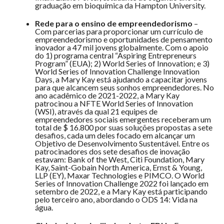
graduação em bioquímica da Hampton University.
Rede para o ensino de empreendedorismo
–
Com parcerias para proporcionar um currículo de
empreendedorismo e oportunidades de pensamento
inovador a 47 mil jovens globalmente. Com o apoio
do 1) programa central “Aspiring Entrepreneurs
Program” (EUA); 2) World Series of Innovation; e 3)
World Series of Innovation Challenge Innovation
Days, a Mary Kay está ajudando a capacitar jovens
para que alcancem seus sonhos empreendedores. No
ano acadêmico de 2021-2022, a Mary Kay
patrocinou a NFTE World Series of Innovation
(WSI), através da qual 21 equipes de
empreendedores sociais emergentes receberam um
total de $ 16.800 por suas soluções propostas a sete
desafios, cada um deles focado em alcançar um
Objetivo de Desenvolvimento Sustentável. Entre os
patrocinadores dos sete desafios de inovação
estavam: Bank of the West, Citi Foundation, Mary
Kay, Saint-Gobain North America, Ernst & Young,
LLP (EY), Maxar Technologies e PIMCO. O World
Series of Innovation Challenge 2022 foi lançado em
setembro de 2022, e a Mary Kay está participando
pelo terceiro ano, abordando o ODS 14: Vida na
água.