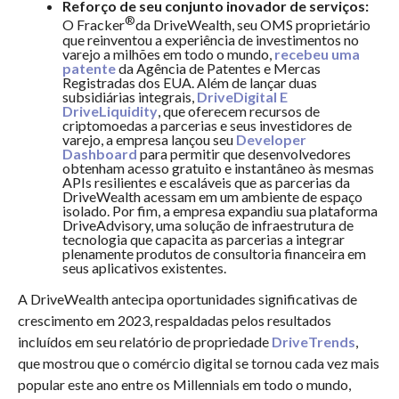
Reforço de seu conjunto inovador de serviços:
®
O Fracker
da DriveWealth, seu OMS proprietário
que reinventou a experiência de investimentos no
varejo a milhões em todo o mundo,
recebeu uma
patente
da Agência de Patentes e Mercas
Registradas dos EUA. Além de lançar duas
subsidiárias integrais,
DriveDigital E
DriveLiquidity
, que oferecem recursos de
criptomoedas a parcerias e seus investidores de
varejo, a empresa lançou seu
Developer
Dashboard
para permitir que desenvolvedores
obtenham acesso gratuito e instantâneo às mesmas
APIs resilientes e escaláveis que as parcerias da
DriveWealth acessam em um ambiente de espaço
isolado. Por fim, a empresa expandiu sua plataforma
DriveAdvisory, uma solução de infraestrutura de
tecnologia que capacita as parcerias a integrar
plenamente produtos de consultoria financeira em
seus aplicativos existentes.
A DriveWealth antecipa oportunidades significativas de
crescimento em 2023, respaldadas pelos resultados
incluídos em seu relatório de propriedade
DriveTrends
,
que mostrou que o comércio digital se tornou cada vez mais
popular este ano entre os Millennials em todo o mundo,