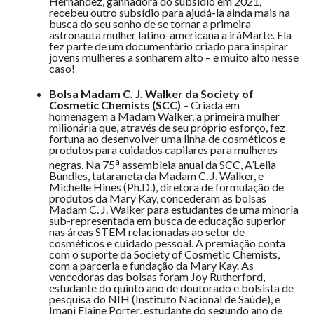
Hernandez, ganhadora do subsídio em 2021,
recebeu outro subsídio para ajudá-la ainda mais na
busca do seu sonho de se tornar a primeira
astronauta mulher latino-americana a iràMarte. Ela
fez parte de um documentário criado para inspirar
jovens mulheres a sonharem alto – e muito alto nesse
caso!
Bolsa Madam C. J. Walker da Society of
Cosmetic Chemists (SCC)
– Criada em
homenagem a Madam Walker, a primeira mulher
milionária que, através de seu próprio esforço, fez
fortuna ao desenvolver uma linha de cosméticos e
produtos para cuidados capilares para mulheres
a
negras. Na 75
assembleia anual da SCC, A’Lelia
Bundles, tataraneta da Madam C. J. Walker, e
Michelle Hines (Ph.D.), diretora de formulação de
produtos da Mary Kay, concederam as bolsas
Madam C. J. Walker para estudantes de uma minoria
sub-representada em busca de educação superior
nas áreas STEM relacionadas ao setor de
cosméticos e cuidado pessoal. A premiação conta
com o suporte da Society of Cosmetic Chemists,
com a parceria e fundação da Mary Kay. As
vencedoras das bolsas foram Joy Rutherford,
estudante do quinto ano de doutorado e bolsista de
pesquisa do NIH (Instituto Nacional de Saúde), e
Imani Elaine Porter, estudante do segundo ano de