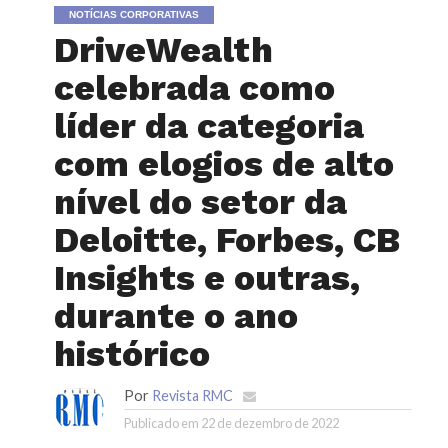
NOTÍCIAS CORPORATIVAS
DriveWealth
celebrada como
líder da categoria
com elogios de alto
nível do setor da
Deloitte, Forbes, CB
Insights e outras,
durante o ano
histórico
Por
Revista RMC
Publicado em
22 de dezembro de 2022