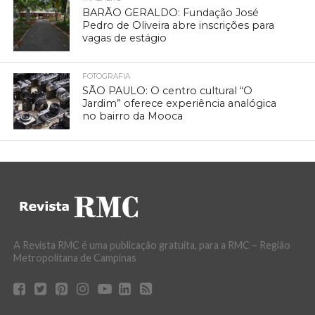
BARÃO GERALDO: Fundação José
Pedro de Oliveira abre inscrições para
vagas de estágio
FOTOGRAFIA
SÃO PAULO: O centro cultural “O
Jardim” oferece experiência analógica
no bairro da Mooca
A Revista RMC é uma publicação gratuita, para a RMC – Região
Metropolitana de Campinas