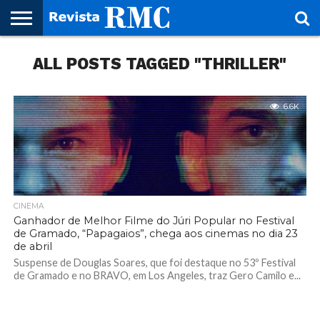
HOME
ALL POSTS TAGGED "THRILLER"
REVISTA
PROJETO
RMC – 20
ARTE &
NOTÍCIAS
EDIÇÕES
PARCEIROS
FAÇA
FALE
RMC
CULTURAL
CIDADES
CULTURA
CORPORATIVAS
ANTERIORES
O
CONOSCO
SEU
SITE!
6.6K
CINEMA
Ganhador de Melhor Filme do Júri Popular no Festival
de Gramado, “Papagaios”, chega aos cinemas no dia 23
de abril
Suspense de Douglas Soares, que foi destaque no 53º Festival
de Gramado e no BRAVO, em Los Angeles, traz Gero Camilo e...